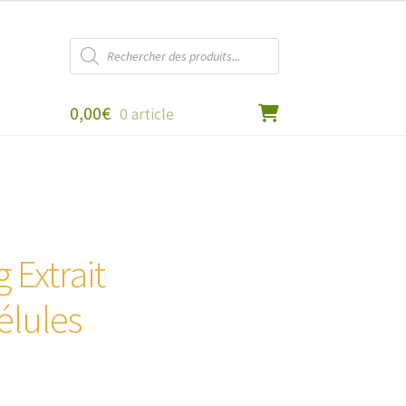
Recherche
de
produits
0,00
€
0 article
 Extrait
élules