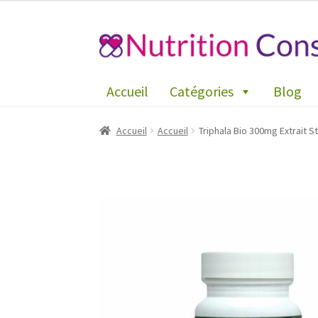
Aller
Aller
à
au
la
contenu
Accueil
Catégories
Blog
navigation
Accueil
Accueil
Triphala Bio 300mg Extrait S