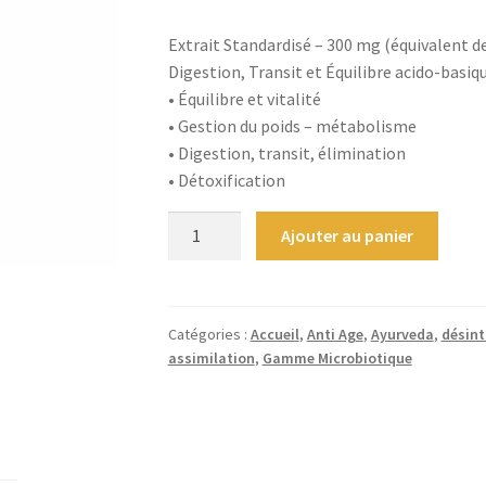
Extrait Standardisé – 300 mg (équivalent de
Digestion, Transit et Équilibre acido-basiq
• Équilibre et vitalité
• Gestion du poids – métabolisme
• Digestion, transit, élimination
• Détoxification
quantité
Ajouter au panier
de
Triphala
Bio
300mg
Catégories :
Accueil
,
Anti Age
,
Ayurveda
,
désint
assimilation
,
Gamme Microbiotique
Extrait
Standardise
-
60
gélules