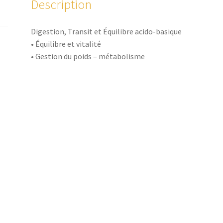
Description
Digestion, Transit et Équilibre acido-basique
• Équilibre et vitalité
• Gestion du poids – métabolisme
• Digestion, transit, élimination
• Détoxification
• Action antimicrobienne – peaux à problèmes
Le triphala est un complexe de baies d’amalaki, d’harita
utilisé en Ayurvéda afin d’équilibrer les trois doshas : Vâta
et Kâpha. Cette trilogie végétale fortifie l’organisme, so
détoxification, équilibre le métabolisme, améliore la ge
des propriétés antimicrobiennes. Il est rééquilibrant et r
Les Extraits Standardisés Biologiques VIT’ALL+® garantis
dosage, une pureté optimale et une concentration en prin
supérieure à la poudre de plante, soit l’équivalent de 7,5 
Fabriqué en Sarthe chez VIT’ALL+®.
Cet ingrédient est issu de l’Agriculture Biologique.