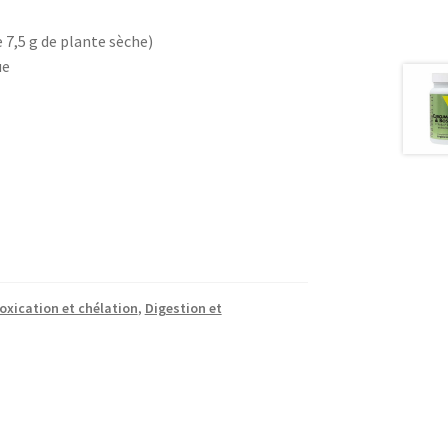
 7,5 g de plante sèche)
ue
oxication et chélation
,
Digestion et