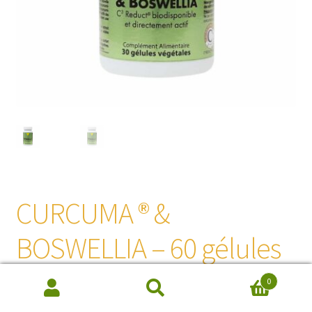
CURCUMA ® &
BOSWELLIA – 60 gélules
végétales
0
Recherche
de