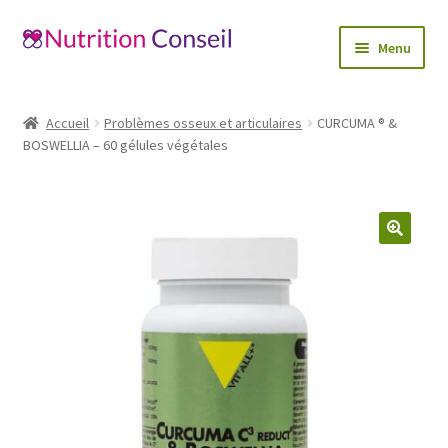
Aller
Aller
Menu
à
au
la
contenu
Accueil
navigation
Accueil
Problèmes osseux et articulaires
CURCUMA ® &
Ouvrir
BOSWELLIA – 60 gélules végétales
Catégories
le
menu
Blog
enfant
Mon compte
🔍
Contactez-nous