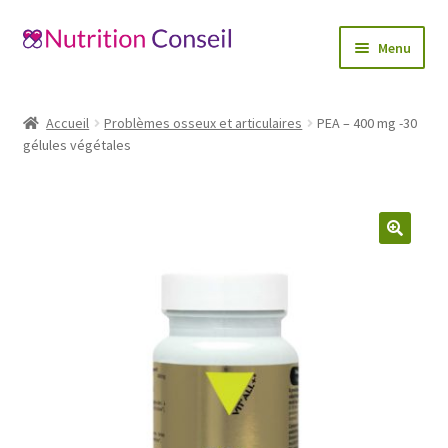
Aller
Aller
Menu
à
au
la
contenu
Accueil
navigation
Accueil
Problèmes osseux et articulaires
PEA – 400 mg -30
Ouvrir
gélules végétales
Catégories
le
menu
Blog
enfant
Mon compte
🔍
Contactez-nous