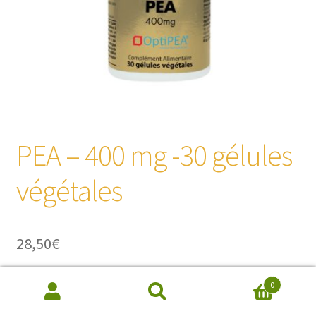
PEA – 400 mg -30 gélules
végétales
28,50
€
0
Bien-être articulaire - Effet relaxant rapide
Recherche
 Limite l’inflammation dans l’organisme – Action très
de