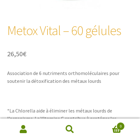
Metox Vital – 60 gélules
26,50
€
Association de 6 nutriments orthomoléculaires pour
soutenir la détoxification des métaux lourds
*La Chlorella aide à éliminer les métaux lourds de
l’organisme. La Vitamine C contribue à protéger les
cellules contre le stress oxydatif. La L-Glutamine, la N-
0
Recherche
Acétyl-Cysteine et le L-Glutathion sont obtenus par
de