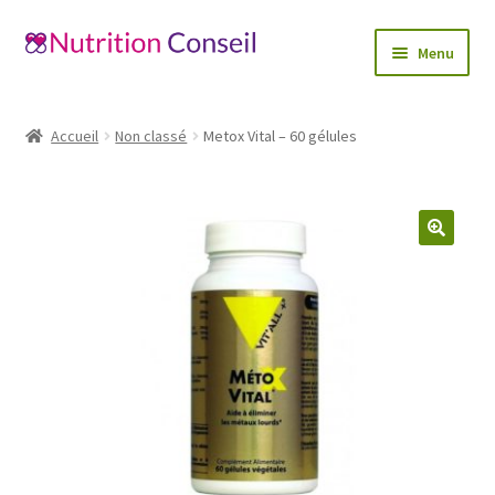
Aller
Aller
Menu
à
au
la
contenu
Accueil
navigation
Accueil
Non classé
Metox Vital – 60 gélules
Ouvrir
Catégories
le
menu
Blog
enfant
🔍
Mon compte
Contactez-nous