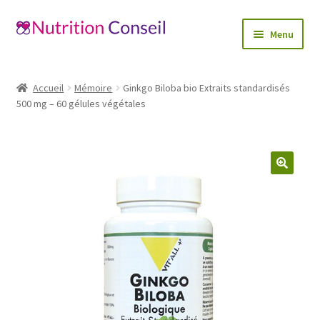
Aller
Aller
Menu
à
au
la
contenu
Accueil
navigation
Accueil
Mémoire
Ginkgo Biloba bio Extraits standardisés
Ouvrir
500 mg – 60 gélules végétales
Catégories
le
menu
Blog
enfant
Mon compte
🔍
Contactez-nous