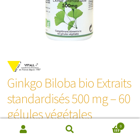
Ginkgo Biloba bio Extraits
standardisés 500 mg – 60
gélules végétales
0
Recherche
25,50
€
de