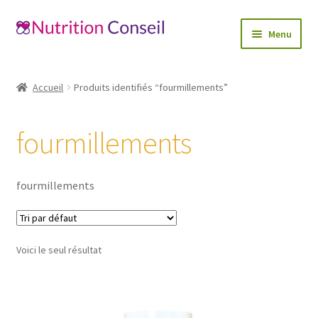
Aller
Aller
Menu
à
au
la
contenu
Accueil
navigation
Accueil
Produits identifiés “fourmillements”
Ouvrir
Catégories
le
fourmillements
menu
Blog
enfant
Mon compte
fourmillements
Contactez-nous
Voici le seul résultat