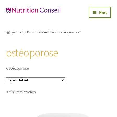
Aller
Aller
Menu
à
au
la
contenu
Accueil
navigation
Accueil
Produits identifiés “ostéoporose”
Ouvrir
Catégories
le
ostéoporose
menu
Blog
enfant
Mon compte
ostéoporose
Contactez-nous
3 résultats affichés