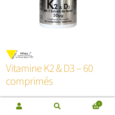
Vitamine K2 & D3 – 60
comprimés
29,50
€
0
Recherche
de