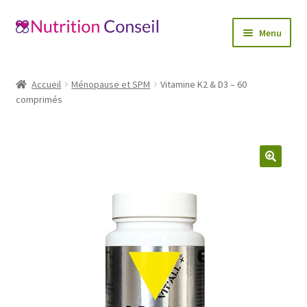
Aller
Aller
Menu
à
au
la
contenu
Accueil
navigation
Accueil
Ménopause et SPM
Vitamine K2 & D3 – 60
Ouvrir
comprimés
Catégories
le
menu
Blog
enfant
Mon compte
🔍
Contactez-nous