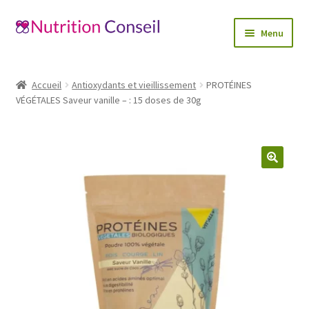
Aller
Aller
Menu
à
au
la
contenu
Accueil
navigation
Accueil
Antioxydants et vieillissement
PROTÉINES
Ouvrir
VÉGÉTALES Saveur vanille – : 15 doses de 30g
Catégories
le
menu
Blog
enfant
Mon compte
🔍
Contactez-nous