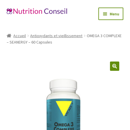
Aller
Aller
Menu
à
au
la
contenu
Accueil
navigation
Accueil
Antioxydants et vieillissement
OMEGA 3 COMPLEXE
Ouvrir
– SEANERGY – 60 Capsules
Catégories
le
menu
Blog
enfant
Mon compte
🔍
Contactez-nous