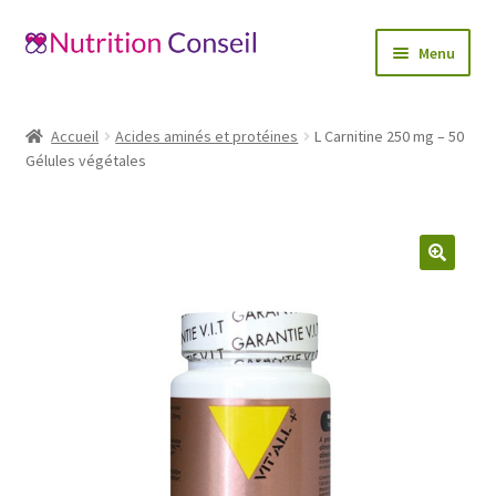
Aller
Aller
Menu
à
au
la
contenu
Accueil
navigation
Accueil
Acides aminés et protéines
L Carnitine 250 mg – 50
Ouvrir
Gélules végétales
Catégories
le
menu
Blog
enfant
Mon compte
🔍
Contactez-nous