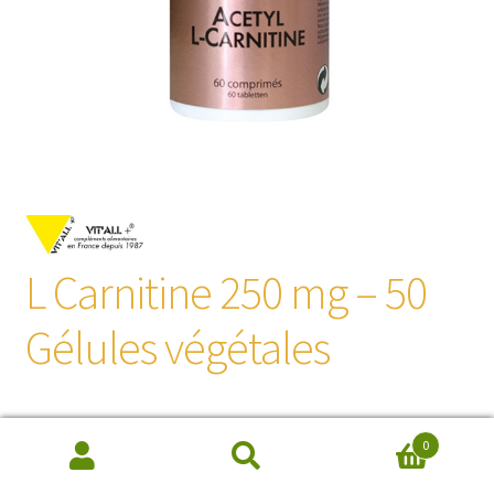
L Carnitine 250 mg – 50
Gélules végétales
29,70
€
0
Recherche
de