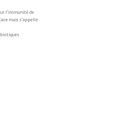
ur l’immunité de
icace mais s’appelle
obiotiques
r gélule)
système
L. plantarum; L. casei; L. johnsonii
antis ; B.animalis ssp lactis
our leurs spécificités et leurs actions
 appelée aussi