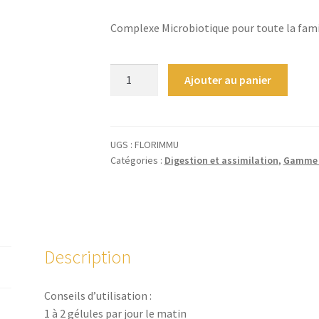
Complexe Microbiotique pour toute la fami
quantité
Ajouter au panier
de
IMMU
BIOTIQUES.
-
UGS :
FLORIMMU
Catégories :
Digestion et assimilation
,
Gamme 
60
drcaps
Description
Conseils d’utilisation :
1 à 2 gélules par jour le matin