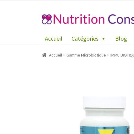
Aller
Aller
à
au
la
contenu
Accueil
Catégories
Blog
navigation
Accueil
Gamme Microbiotique
IMMU BIOTIQU