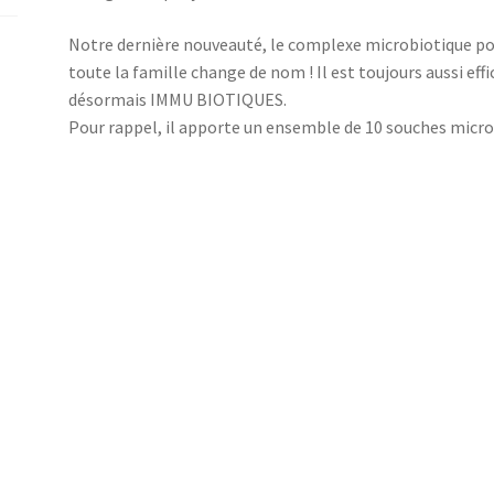
Notre dernière nouveauté, le complexe microbiotique po
toute la famille change de nom ! Il est toujours aussi eff
désormais IMMU BIOTIQUES.
Pour rappel, il apporte un ensemble de 10 souches micr
spécifiques (5 Milliards d’UFC – Unité Formant Colonie pa
agissant en synergie afin de renforcer la résistance du 
immunitaire :
5 lactobacilles: L. rhamnosus (GG); L. acidophilus; 
4 bifidobactéries : B. breve, B. adolescentis ; B. inf
S. thermophilus
Cette synergie de souches soigneusement sélectionnées p
immuno-modulatrices améliore :
La réponse immunitaire cellulaire non spécifique,
immunité innée,