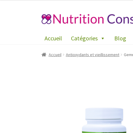
Aller
Aller
à
au
la
contenu
Accueil
Catégories
Blog
navigation
Accueil
Antioxydants et vieillissement
Gemmo