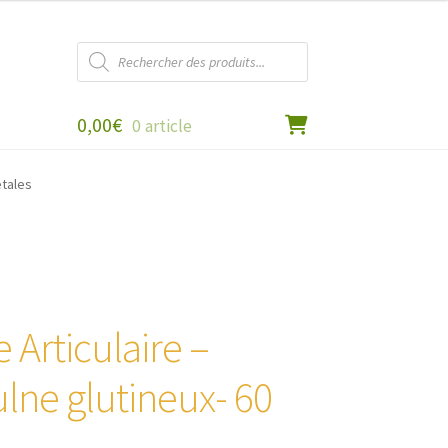
Recherche
de
produits
0,00
€
0 article
étales
rticulaire –
ulne glutineux- 60