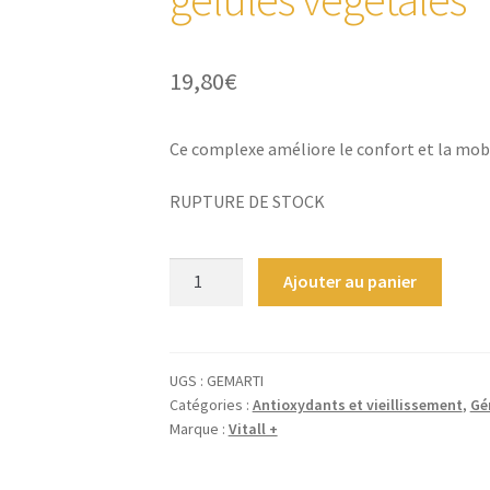
19,80
€
Ce complexe améliore le confort et la mobil
RUPTURE DE STOCK
quantité
Ajouter au panier
de
Gemmo-
Complexe
Articulaire
UGS :
GEMARTI
Catégories :
Antioxydants et vieillissement
,
Gé
-
Marque :
Vitall +
Bouleau,
Cassis,
Aulne