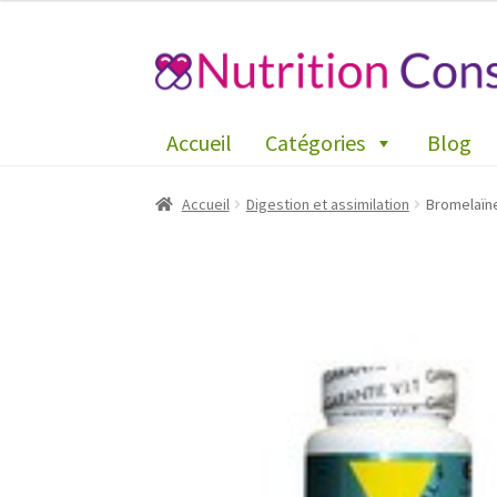
Aller
Aller
à
au
la
contenu
Accueil
Catégories
Blog
navigation
Accueil
Digestion et assimilation
Bromelaïne