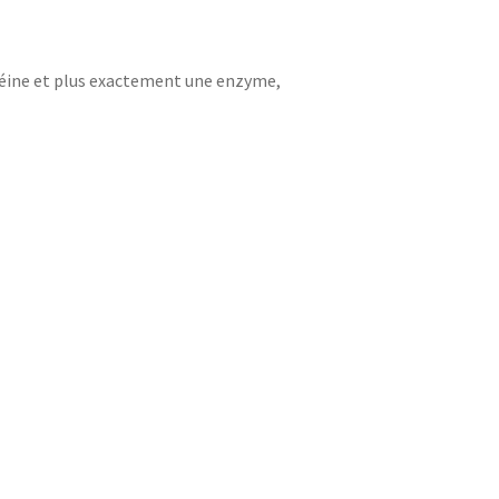
éine et plus exactement une enzyme,
s flatulences et les gaz peuvent être dus à
quence d’une moindre sécrétion de pepsine ou
en molécules plus petites : les acides aminés.
des aliments riches en protéines et éviter ainsi
stion de celles-ci.
més au cours des repas.