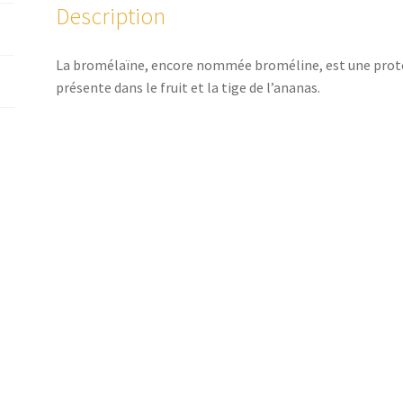
Description
La bromélaïne, encore nommée broméline, est une prot
présente dans le fruit et la tige de l’ananas.
Troubles digestifs
Certains troubles digestifs comme les ballonnements, le
une mauvaise digestion des protéines, souvent la consé
de trypsine.
La bromélaïne a la particularité de scinder les protéines 
Ainsi prise au cours du repas, elle va aider à la digestion 
les désagréments que peut occasionner une mauvaise dige
Dans ce cas précis, il est conseillé de prendre les compri