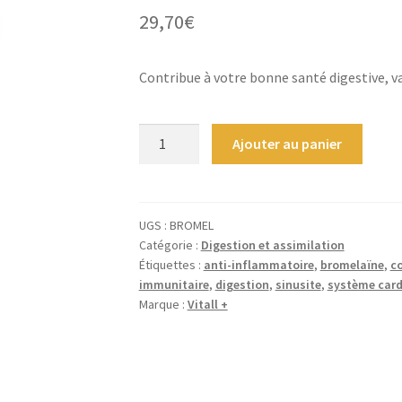
29,70
€
Contribue à votre bonne santé digestive, v
quantité
Ajouter au panier
de
Bromelaïne
500
mg
UGS :
BROMEL
Catégorie :
Digestion et assimilation
-
Étiquettes :
anti-inflammatoire
,
bromelaïne
,
co
60
immunitaire
,
digestion
,
sinusite
,
système card
gél
Marque :
Vitall +
végétales
gastro
résistantes