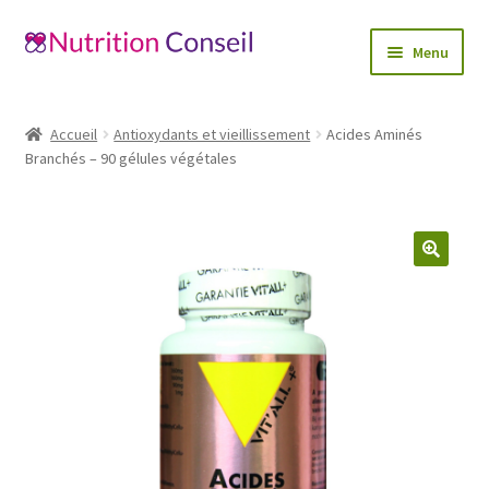
Aller
Aller
Menu
à
au
la
contenu
Accueil
navigation
Accueil
Antioxydants et vieillissement
Acides Aminés
Ouvrir
Branchés – 90 gélules végétales
Catégories
le
menu
Blog
enfant
Mon compte
🔍
Contactez-nous