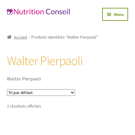
Aller
Aller
Menu
à
au
la
contenu
Accueil
navigation
Accueil
Produits identifiés “Walter Pierpaoli”
Ouvrir
Catégories
le
Walter Pierpaoli
menu
Blog
enfant
Mon compte
Walter Pierpaoli
Contactez-nous
2 résultats affichés