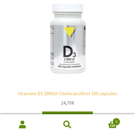
Vitamine D3 2000UI Cholécalciférol 100 capsules
24,70
€
Ajouter au panier
0
Recherche
de