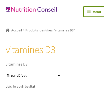
Aller
Aller
Menu
à
au
la
contenu
Accueil
navigation
Accueil
Produits identifiés “vitamines D3”
Ouvrir
Catégories
le
vitamines D3
menu
Blog
enfant
Mon compte
vitamines D3
Contactez-nous
Voici le seul résultat