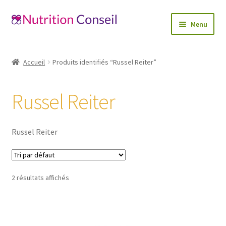
Aller
Aller
Menu
à
au
la
contenu
Accueil
navigation
Accueil
Produits identifiés “Russel Reiter”
Ouvrir
Catégories
le
Russel Reiter
menu
Blog
enfant
Mon compte
Russel Reiter
Contactez-nous
2 résultats affichés