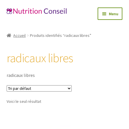
Aller
Aller
Menu
à
au
la
contenu
Accueil
navigation
Accueil
Produits identifiés “radicaux libres”
Ouvrir
Catégories
le
radicaux libres
menu
Blog
enfant
Mon compte
radicaux libres
Contactez-nous
Voici le seul résultat