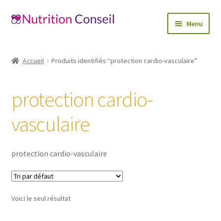
Aller
Aller
Menu
à
au
la
contenu
Accueil
navigation
Accueil
Produits identifiés “protection cardio-vasculaire”
Ouvrir
Catégories
le
protection cardio-
menu
Blog
enfant
vasculaire
Mon compte
Contactez-nous
protection cardio-vasculaire
Voici le seul résultat