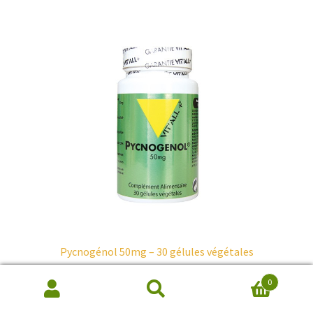
Pycnogénol 50mg – 30 gélules végétales
32,90
€
0
Recherche
Ajouter au panier
de