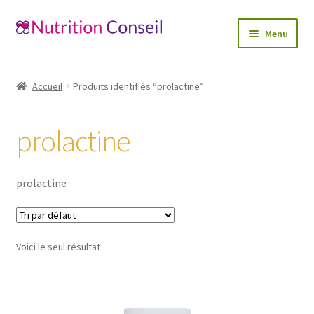
Aller
Aller
Menu
à
au
la
contenu
Accueil
navigation
Accueil
Produits identifiés “prolactine”
Ouvrir
Catégories
le
prolactine
menu
Blog
enfant
Mon compte
prolactine
Contactez-nous
Voici le seul résultat