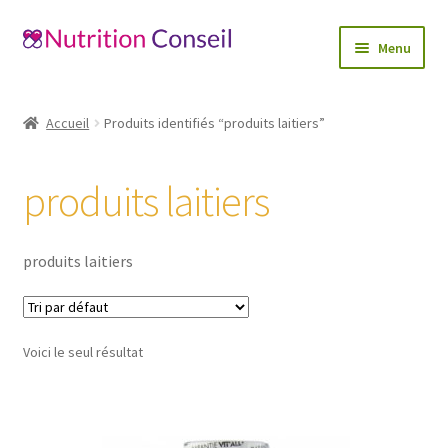
Aller
Aller
Menu
à
au
la
contenu
Accueil
navigation
Accueil
Produits identifiés “produits laitiers”
Ouvrir
Catégories
le
produits laitiers
menu
Blog
enfant
Mon compte
produits laitiers
Contactez-nous
Voici le seul résultat