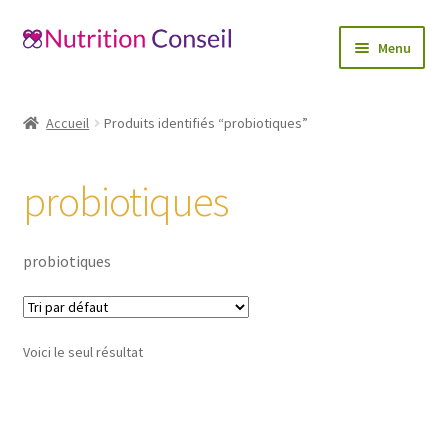
Aller
Aller
Menu
à
au
la
contenu
Accueil
navigation
Accueil
Produits identifiés “probiotiques”
Ouvrir
Catégories
le
probiotiques
menu
Blog
enfant
Mon compte
probiotiques
Contactez-nous
Voici le seul résultat