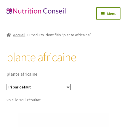
Aller
Aller
Menu
à
au
la
contenu
Accueil
navigation
Accueil
Produits identifiés “plante africaine”
Ouvrir
Catégories
le
plante africaine
menu
Blog
enfant
Mon compte
plante africaine
Contactez-nous
Voici le seul résultat