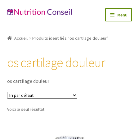
Aller
Aller
Menu
à
au
la
contenu
Accueil
navigation
Accueil
Produits identifiés “os cartilage douleur”
Ouvrir
Catégories
le
os cartilage douleur
menu
Blog
enfant
Mon compte
os cartilage douleur
Contactez-nous
Voici le seul résultat