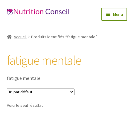
Aller
Aller
Menu
à
au
la
contenu
Accueil
navigation
Accueil
Produits identifiés “fatigue mentale”
Ouvrir
Catégories
le
fatigue mentale
menu
Blog
enfant
Mon compte
fatigue mentale
Contactez-nous
Voici le seul résultat