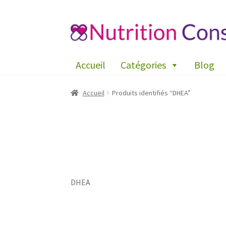
Aller
Aller
à
au
la
contenu
Accueil
Catégories
Blog
navigation
Accueil
Produits identifiés “DHEA”
DHEA