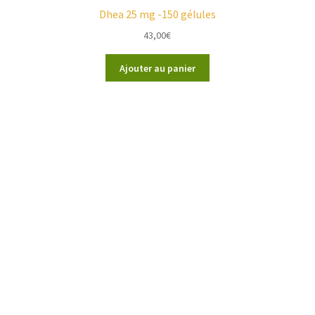
Dhea 25 mg -150 gélules
43,00
€
Ajouter au panier
 affichés
Votre Espace
I