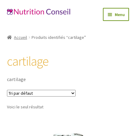
Aller
Aller
Menu
à
au
la
contenu
Accueil
navigation
Accueil
Produits identifiés “cartilage”
Ouvrir
Catégories
le
cartilage
menu
Blog
enfant
Mon compte
cartilage
Contactez-nous
Voici le seul résultat