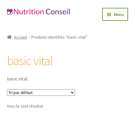
Aller
Aller
Menu
à
au
la
contenu
Accueil
navigation
Accueil
Produits identifiés “basic vital”
Ouvrir
Catégories
le
basic vital
menu
Blog
enfant
Mon compte
basic vital
Contactez-nous
Voici le seul résultat