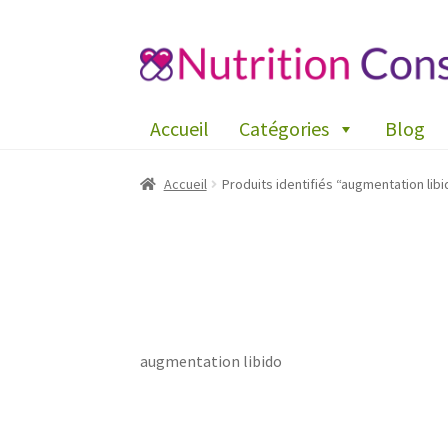
Aller
Aller
à
au
la
contenu
Accueil
Catégories
Blog
navigation
Accueil
Produits identifiés “augmentation libi
augmentation libido