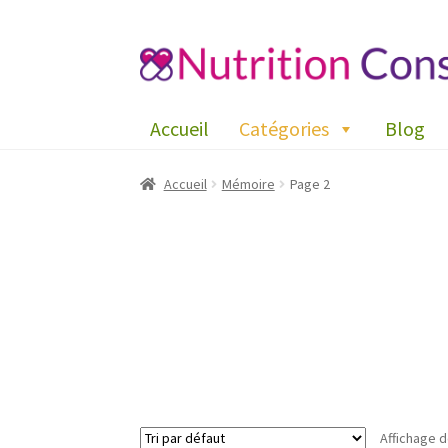
Aller
Aller
à
au
la
contenu
Accueil
Catégories
Blog
navigation
Accueil
Mémoire
Page 2
Affichage d